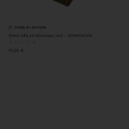
Dodaj do koszyka
Sheld (dla stroboskopu led) - 1029906206
0
10,00
€
Informacje o sklepie
Nowa Wieś Wrocławska, ul.pogodna 1, 55-080
Tel: +48 957 529 277