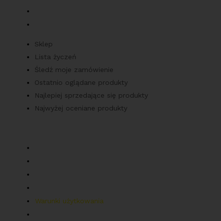
Najlepiej sprzedające się produkty
Najwyżej oceniane produkty
Sklep
Lista życzeń
Śledź moje zamówienie
Ostatnio oglądane produkty
Najlepiej sprzedające się produkty
Najwyżej oceniane produkty
Obsługa klienta
Moje konto
Wysyłka
Płatność
Zwroty
Warunki użytkowania
Polityka prywatności