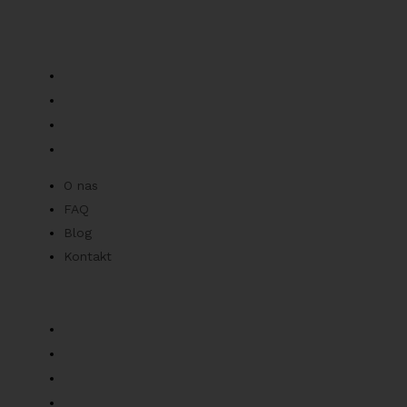
Mob: +48 519 136 957
parts@bacpolska.pl
Informacje
O nas
FAQ
Blog
Kontakt
O nas
FAQ
Blog
Kontakt
Zamówienia
Sklep
Lista życzeń
Śledź moje zamówienie
Ostatnio oglądane produkty