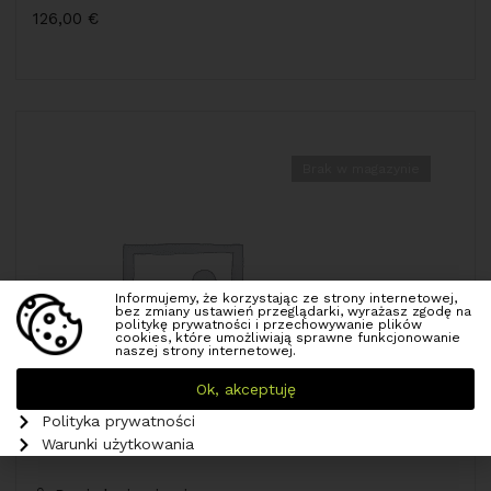
126,00
€
Brak w magazynie
Informujemy, że korzystając ze strony internetowej,
bez zmiany ustawień przeglądarki, wyrażasz zgodę na
politykę prywatności i przechowywanie plików
cookies, które umożliwiają sprawne funkcjonowanie
naszej strony internetowej.
Ok, akceptuję
Polityka prywatności
Warunki użytkowania