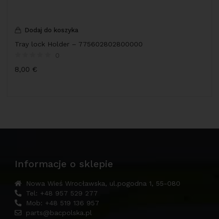
Dodaj do koszyka
Tray lock Holder – 775602802800000
0
8,00
€
Informacje o sklepie
Nowa Wieś Wrocławska, ul.pogodna 1, 55-080
Tel: +48 957 529 277
Mob: +48 519 136 957
parts@bacpolska.pl