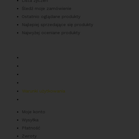
Lista życzeń
Śledź moje zamówienie
Ostatnio oglądane produkty
Najlepiej sprzedające się produkty
Najwyżej oceniane produkty
Obsługa klienta
Moje konto
Wysyłka
Płatność
Zwroty
Warunki użytkowania
Polityka prywatności
Moje konto
Wysyłka
Płatność
Zwroty