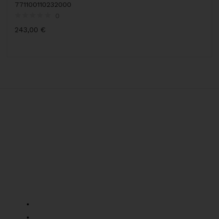
771100110232000
0
243,00
€
Informacje o sklepie
Nowa Wieś Wrocławska, ul.pogodna 1, 55-080
Tel: +48 957 529 277
Mob: +48 519 136 957
parts@bacpolska.pl
Informacje
O nas
FAQ