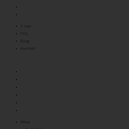
Blog
Kontakt
O nas
FAQ
Blog
Kontakt
Zamówienia
Sklep
Lista życzeń
Śledź moje zamówienie
Ostatnio oglądane produkty
Najlepiej sprzedające się produkty
Najwyżej oceniane produkty
Sklep