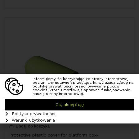
Informujemy, że korzystając ze strony internetowej,
bez zmiany ustawień przeglądarki, wyrażasz zgodę na
politykę prywatności i przechowywanie plików
cookies, które umożliwiają sprawne funkcjonowanie
naszej strony internetowej.
Ok, akceptuję
Polityka prywatności
Warunki użytkowania
Dodaj do koszyka
Protective plastic cover for platform box-