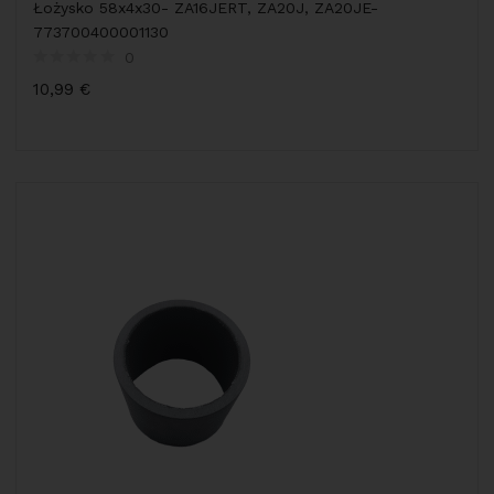
Łożysko 58x4x30- ZA16JERT, ZA20J, ZA20JE-
773700400001130
0
10,99
€