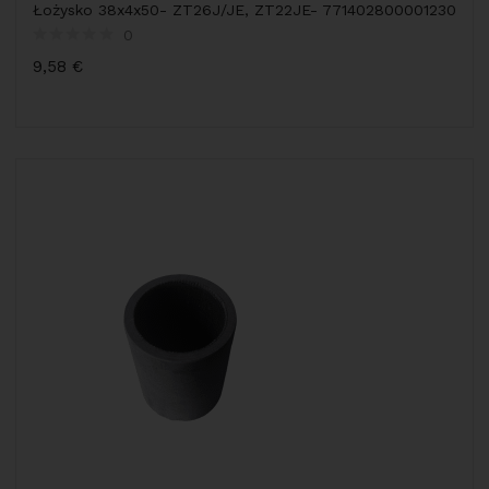
Łożysko 38x4x50- ZT26J/JE, ZT22JE- 771402800001230
0
9,58
€