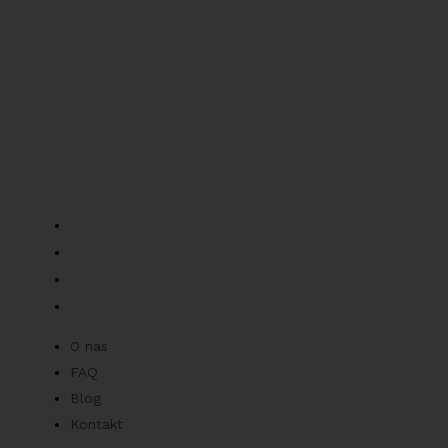
Informacje o sklepie
Nowa Wieś Wrocławska, ul.pogodna 1, 55-080
Tel: +48 957 529 277
Mob: +48 519 136 957
parts@bacpolska.pl
Informacje
O nas
FAQ
Blog
Kontakt
O nas
FAQ
Blog
Kontakt