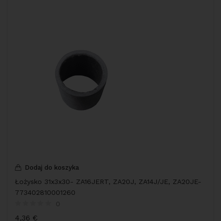
Dodaj do koszyka
Łożysko 31x3x30- ZA16JERT, ZA20J, ZA14J/JE, ZA20JE-
773402810001260
0
4,36
€