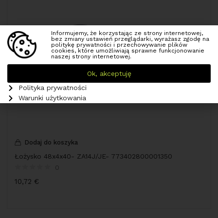
Informujemy, że korzystając ze strony internetowej,
bez zmiany ustawień przeglądarki, wyrażasz zgodę na
politykę prywatności i przechowywanie plików
cookies, które umożliwiają sprawne funkcjonowanie
naszej strony internetowej.
Ok, akceptuję
Polityka prywatności
Warunki użytkowania
Dodaj do koszyka
Łożysko 48x4x40- ZA14J/JE- 773402800001350
0
10,72
€