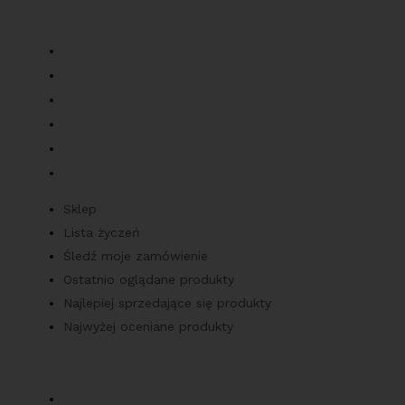
Zamówienia
Sklep
Lista życzeń
Śledź moje zamówienie
Ostatnio oglądane produkty
Najlepiej sprzedające się produkty
Najwyżej oceniane produkty
Sklep
Lista życzeń
Śledź moje zamówienie
Ostatnio oglądane produkty
Najlepiej sprzedające się produkty
Najwyżej oceniane produkty
Obsługa klienta
Moje konto