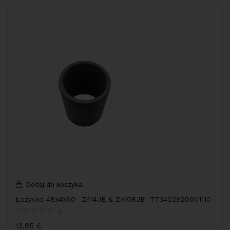
Dodaj do koszyka
Łożysko 48x4x60- ZA14JE & ZA10RJE- 773402820001110
0
13,85
€