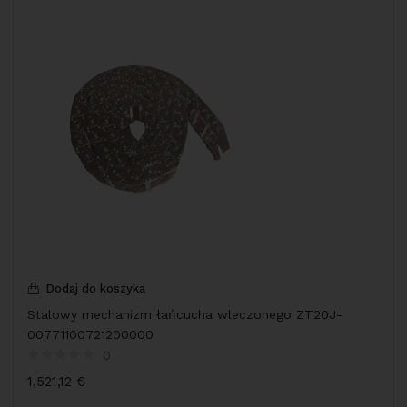
Dodaj do koszyka
Stalowy mechanizm łańcucha wleczonego ZT20J-
00771100721200000
0
1,521,12
€