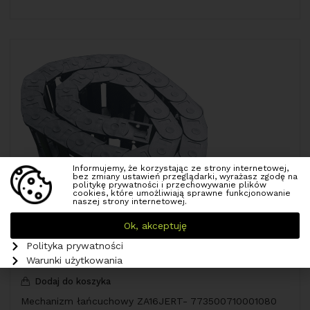
Informujemy, że korzystając ze strony internetowej,
bez zmiany ustawień przeglądarki, wyrażasz zgodę na
politykę prywatności i przechowywanie plików
cookies, które umożliwiają sprawne funkcjonowanie
naszej strony internetowej.
Ok, akceptuję
Polityka prywatności
Warunki użytkowania
Dodaj do koszyka
Mechanizm łańcuchowy ZA16JERT- 773500710001080