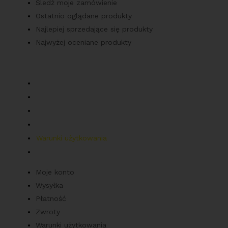
Śledź moje zamówienie
Ostatnio oglądane produkty
Najlepiej sprzedające się produkty
Najwyżej oceniane produkty
Obsługa klienta
Moje konto
Wysyłka
Płatność
Zwroty
Warunki użytkowania
Polityka prywatności
Moje konto
Wysyłka
Płatność
Zwroty
Warunki użytkowania