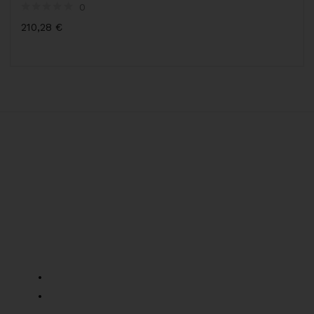
0
210,28
€
Informacje o sklepie
Nowa Wieś Wrocławska, ul.pogodna 1, 55-080
Tel: +48 957 529 277
Mob: +48 519 136 957
parts@bacpolska.pl
Informacje
O nas
FAQ