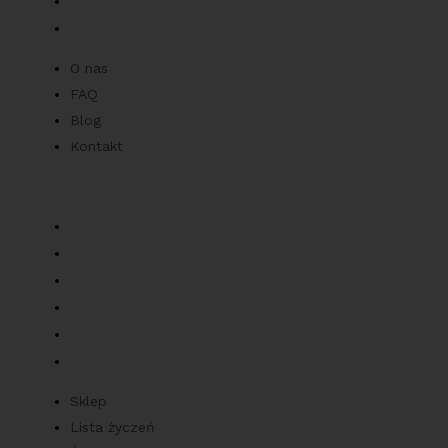
Blog
Kontakt
O nas
FAQ
Blog
Kontakt
Zamówienia
Sklep
Lista życzeń
Śledź moje zamówienie
Ostatnio oglądane produkty
Najlepiej sprzedające się produkty
Najwyżej oceniane produkty
Sklep
Lista życzeń